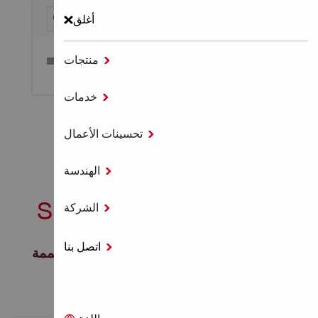
أغلق

منتجات
قائمة طعام

خدمات
الصفحة الرئيسية
الحفر والتكسير

تحسينات الأعمال
درل همر كهرباء SDS MAX

الهندسة
درل همر كهرباء SDS MAX

الشركة
اتصل بنا

مطارق دوارة لأدوات ملحقات SDS-max، مصممة
لأداء أعلى وعمر أطول.