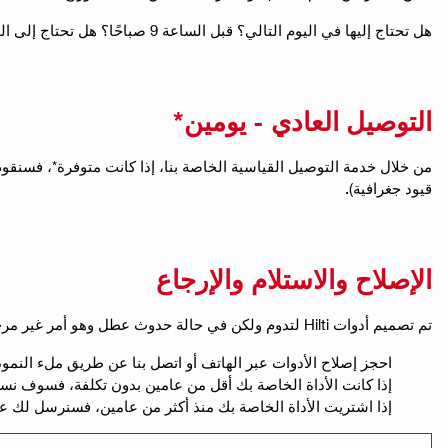
هل تحتاج إليها في اليوم التالي؟ قبل الساعة 9 صباحًا؟ هل تحتاج إلى الحجز؟ تحدث إلى فريق خدمة العملاء لدينا الذي يمكنه العمل معك للتأكد من حصولك على ما تحتاجه، عندما تحتاج إليه.
التوصيل العادي - يومين*
من خلال خدمة التوصيل القياسية الخاصة بنا، إذا كانت متوفرة*، فسنقوم
قيود جغرافية).
الإصلاح والاستلام والإرجاع
تم تصميم أدوات Hilti لتدوم ولكن في حالة حدوث عطل وهو أمر غير مرجح، سنهتم به بسرعة واحترافية.
احجز إصلاح الأدوات عبر الهاتف أو اتصل بنا عن طريق ملء النمو
إذا كانت الأداة الخاصة بك أقل من عامين بدون تكلفة، فسوف ن
إذا اشتريت الأداة الخاصة بك منذ أكثر من عامين، فسنرسل لك 