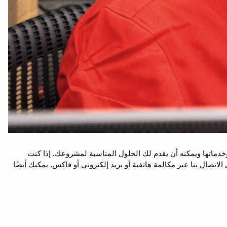
ء لدينا هنا لمساعدتك في أكثر من مجرد تقديم طلب. يتفهم فريقنا المدرب تدريباً عالياً قوة منتجات Hilti وبرامجها وخدماتها ويمكنه أن يقدم لك الحلول المناسبة لمشروعك. إذا كنت
صال بنا عبر مكالمة هاتفية أو بريد إلكتروني أو فاكس. يمكنك أيضًا