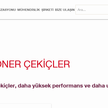
MIZASYONU
MÜHENDISLIK
ŞİRKETİ
BİZE ULAŞIN
ÖNER ÇEKIÇLER
ekiçler, daha yüksek performans ve daha u