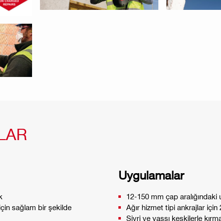
LAR
Uygulamalar
k
12-150 mm çap aralığındaki u
çin sağlam bir şekilde
Ağır hizmet tipi ankrajlar iç
Sivri ve yassı keskilerle kırm