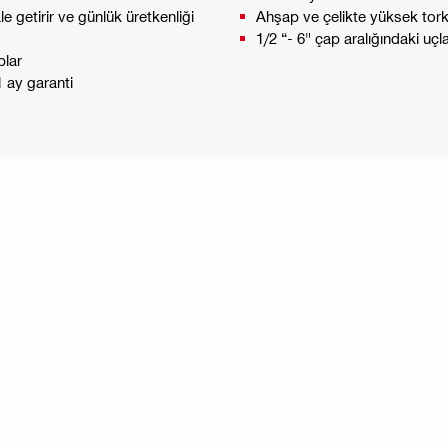
e getirir ve günlük üretkenliği
Ahşap ve çelikte yüksek tor
1/2 “- 6" çap aralığındaki uç
plar
 1 ay garanti