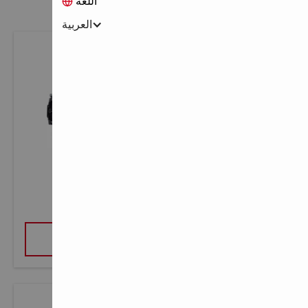
اللغة
العربية
مسمار خرساني X-C B3 MX
عرض