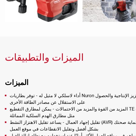
الميزات والتطبيقات
الميزات
أداء لاسلكي لا مثيل له - توفر بطاريات Nuron الثورية الطاقة لمساعدتك على تعزيز الإنتاجية والحصول
على الاستقلال عن مصادر الطاقة الأخرى
المزيد من القوة والمزيد من الاحتمالات - يمكن لمطارق التقطيع TE 500-22 أداء جميع المهام الكاملة
مثل مطارق الهدم السلكية المماثلة
تقليل إجهاد العمال - يساعد تقليل الاهتزاز النشط (AVR) على تقليل تعرضك للاهتزاز وحماية صحتك
بشكل أفضل وتقليل الانقطاعات في موقع العمل
يساهم في مواقع العمل الأكثر أمانًا عند استخدامه مع نظام إزالة الغبار