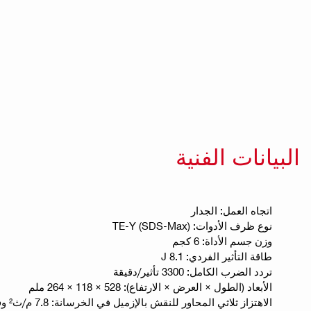
البيانات الفنية
اتجاه العمل: الجدار
نوع ظرف الأدوات: TE-Y (SDS-Max)
وزن جسم الأداة: 6 كجم
طاقة التأثير الفردي: 8.1 J
تردد الضرب الكامل: 3300 تأثير/دقيقة
الأبعاد (الطول × العرض × الارتفاع): 528 × 118 × 264 ملم
الاهتزاز ثلاثي المحاور للنقش بالإزميل في الخرسانة: 7.8 م/ث² وفقًا للمواصفة EN 60745-2-6