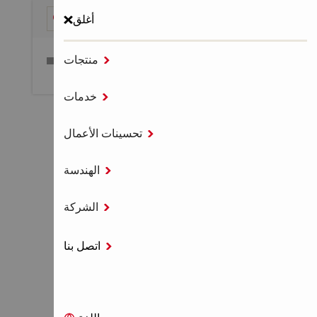
أغلق

منتجات
قائمة طعام

خدمات
الصفحة الرئيسية
أنظمة التثبيت

تحسينات الأعمال
اكسسوارات وأجهزة الحقن
مقبض HIT-RBH

الهندسة

الشركة
مقبض HIT-RBH
اتصل بنا
