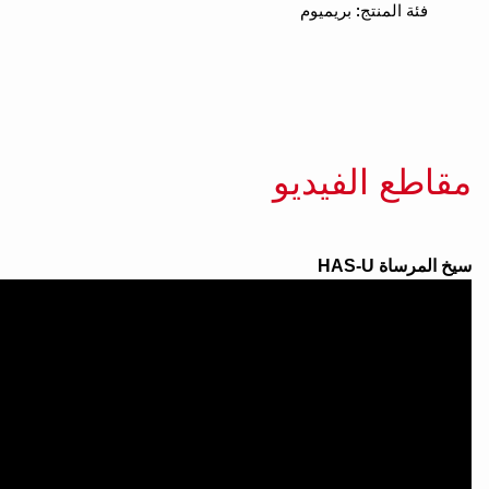
فئة المنتج: بريميوم
مقاطع الفيديو
سيخ المرساة HAS‑U