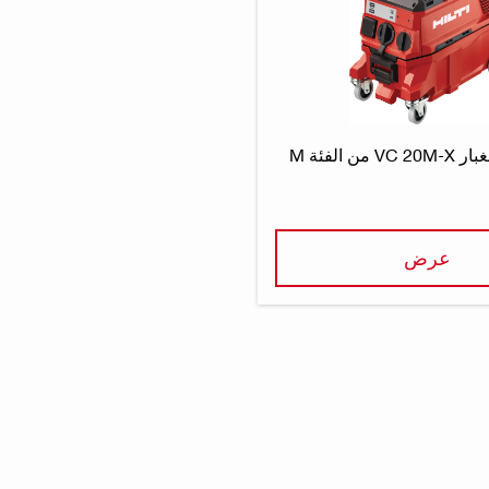
جهاز شفط الغبار VC 20M-X من الفئة M
عرض