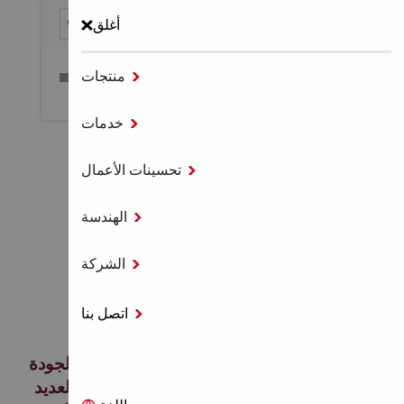
أغلق

منتجات
قائمة طعام

خدمات
الصفحة الرئيسية
أجهزة الشحن نورون

تحسينات الأعمال
أجهزة شحن خاصة - NURON

الهندسة
أجهزة شحن خاصة -

الشركة
NURON
اتصل بنا

مجموعتنا من الأدوات لتوفير العمالة وتحسين الجودة
عند صب الخرسانة وتصنيع الصفائح المعدنية والعديد