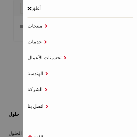
أغلق

منتجات
قائمة طعام

خدمات
الصفحة الرئيسية
تحسين الأعمال

تحسينات الأعمال

الهندسة
تحسين الأعمال

الشركة
اتصل بنا

حلول
جميع الحلول
