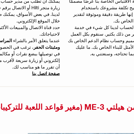
الاقتباس الخاصة بنا عرضًا مصممًا
يمكنك أن تطلب من مدير حساب ز
يح تكلفة مشروعك باستخدام
زيارة متجر Hilti أو الاتصال
نتجات Hilti. إنها طريقة دقيقة وموثوقة لتقدير
لدينا. في بعض الأسواق، يمكنك 
 الخاص بك.
خلال الموقع الإلكتروني.
لحساب لدينا كل شيء في خدمة
حدد قناة الاتصال والمبيعات الأكثر
ر من ذلك بكثير. سنقوم بكل العمل
لاحتياجاتك.
ميم وحساب نظام الدعم الخاص بك
عندما يتعلق الأمر بالشراء
المراس
لأمثل للبناء الخاص بك. ما عليك
ومثبتات الحفر
، ترغب في الحصول
ما تحتاجه، وسنعتني به.
في توصيلها ببضع نقرات أو مكالمة
أن تقرر ما هو مناسب لك.
صفحة اتصل بنا
كيبات الكهربائية)