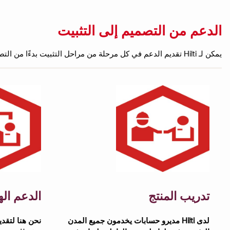
الدعم من التصميم إلى التثبيت
يمكن لـ Hilti تقديم الدعم في كل مرحلة من مراحل التثبيت بدءًا من التصميم الهندسي المسبق وحتى التثبيت النهائي. الراحة والخبرة هي شيء نعمل بجد من أجله كل يوم.
تدريب المنتج
الدعم ال
لدى Hilti مديرو حسابات يخدمون جميع المدن
نحن هنا لتقدي