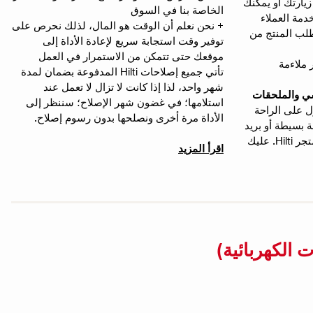
يارتك أو يمكنك
الخاصة بنا في السوق
 برقم خدمة العملاء
+ نحن نعلم أن الوقت هو المال، لذلك نحرص على
طلب المنتج من
توفير وقت استجابة سريع لإعادة الأداة إلى
موقعك حتى تتمكن من الاستمرار في العمل
 ملاءمة
تأتي جميع إصلاحات Hilti المدفوعة بضمان لمدة
شهر واحد، لذا إذا كانت لا تزال لا تعمل عند
ي والملحقات
استلامها؛ في غضون شهر الإصلاح؛ سننظر إلى
 على الراحة
الأداة مرة أخرى ونصلحها بدون رسوم إصلاح.
 بسيطة أو بريد
إلكتروني أو زيارة سريعة لأقرب متجر Hilti. عليك
اقرأ المزيد