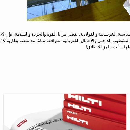
ا... أنت جاهز للانطلاق!