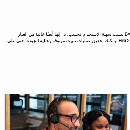
Hilti BX 3 هي أداة تثبيت مباشرة جديدة تمامًا تعمل بالبطارية للمواد الأساسية الخرسانية والفولاذية. بفضل مزايا القوة والجودة والسلامة، فإن BX-3 ليست سهلة الاستخدام فحسب، بل إنها أيضًا خالية من الغبار
والارتداد والاهتزازات تقريبًا - وهي مثالية للمحترفين في مجالات البناء والتشطيب الداخلي والأعمال الكهربائية. متوافقة تمامًا مع منصة بطارية Hilti 22 V، يمكنك تحقيق عمليات تثبيت موثوقة وعالية الجودة، حتى على