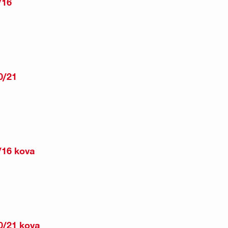
/16
0/21
/16 kova
0/21 kova