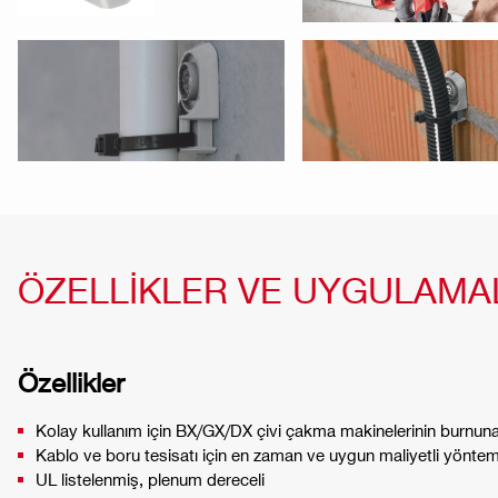
ÖZELLİKLER VE UYGULAMA
Özellikler
Kolay kullanım için BX/GX/DX çivi çakma makinelerinin burnun
Kablo ve boru tesisatı için en zaman ve uygun maliyetli yönte
UL listelenmiş, plenum dereceli