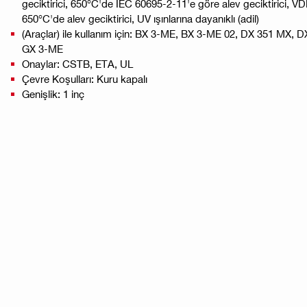
geciktirici, 650°C'de IEC 60695-2-11'e göre alev geciktirici, 
650°C'de alev geciktirici, UV ışınlarına dayanıklı (adil)
(Araçlar) ile kullanım için: BX 3-ME, BX 3-ME 02, DX 351 MX,
GX 3-ME
Onaylar: CSTB, ETA, UL
Çevre Koşulları: Kuru kapalı
Genişlik: 1 inç