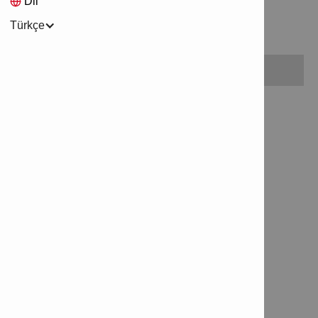
Dil
yardımcı olur.
Türkçe
Öğe bulunamadı.